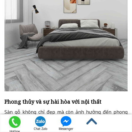
Phong thủy và sự hài hòa với nội thất
Sàn gỗ không chỉ đẹp mà còn ảnh hưởng đến phong
thủy phòng ngủ. Màu sắc cần phù hợp mệnh gia chủ để
mang lại may mắn và bình an. Sự hài hòa giữa sàn,
Chat Zalo
Messenger
Hotline