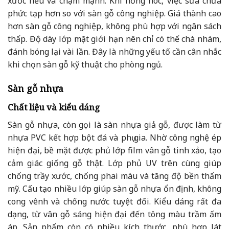
xước nếu va chạm mạnh. Khi hỏng hóc, việc sửa chữa
phức tạp hơn so với sàn gỗ công nghiệp. Giá thành cao
hơn sàn gỗ công nghiệp, không phù hợp với ngân sách
thấp. Độ dày lớp mặt giới hạn nên chỉ có thể chà nhám,
đánh bóng lại vài lần. Đây là những yếu tố cần cân nhắc
khi chọn sàn gỗ kỹ thuật cho phòng ngủ.
Sàn gỗ nhựa
Chất liệu và kiểu dáng
Sàn gỗ nhựa, còn gọi là sàn nhựa giả gỗ, được làm từ
nhựa PVC kết hợp bột đá và phụ gia. Nhờ công nghệ ép
hiện đại, bề mặt được phủ lớp film vân gỗ tinh xảo, tạo
cảm giác giống gỗ thật. Lớp phủ UV trên cùng giúp
chống trầy xước, chống phai màu và tăng độ bền thẩm
mỹ. Cấu tạo nhiều lớp giúp sàn gỗ nhựa ổn định, không
cong vênh và chống nước tuyệt đối. Kiểu dáng rất đa
dạng, từ vân gỗ sáng hiện đại đến tông màu trầm ấm
áp. Sản phẩm còn có nhiều kích thước, phù hợp lát