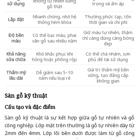
không tự nhiên bằng
sử dụng
trọng và ấm áp
gỗ thật
Nhanh chóng, nhờ hệ
Thường phức tạp, tốn
Lắp đặt
thống hèm khóa
thời gian và chi phí
Giữ màu tự nhiên, thậm
Độ bền
Có thể bạc màu, phai
chí càng dùng càng bóng
màu
vân gỗ sau nhiều năm
đẹp
Khả năng
Khó khắc phục khi
Có thể chà nhám, sơn
sửa chữa
hỏng hoặc phồng rộp
phủ để tái sử dụng
Giá trị thẩm mỹ bền
Thẩm mỹ
Dễ giảm sau 5–10
vững, tạo đẳng cấp
lâu dài
năm nếu loại rẻ
không gian
Sàn gỗ kỹ thuật
Cấu tạo và đặc điểm
Sàn gỗ kỹ thuật là sự kết hợp giữa gỗ tự nhiên và gỗ
công nghiệp. Lớp mặt trên thường là gỗ tự nhiên dày từ
2mm đến 4mm. Lớp lõi bên dưới được làm từ gỗ công