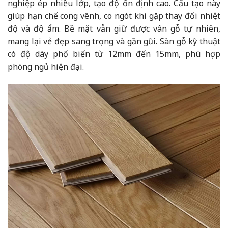
nghiệp ép nhiều lớp, tạo độ ổn định cao. Cấu tạo này
giúp hạn chế cong vênh, co ngót khi gặp thay đổi nhiệt
độ và độ ẩm. Bề mặt vẫn giữ được vân gỗ tự nhiên,
mang lại vẻ đẹp sang trọng và gần gũi. Sàn gỗ kỹ thuật
có độ dày phổ biến từ 12mm đến 15mm, phù hợp
phòng ngủ hiện đại.