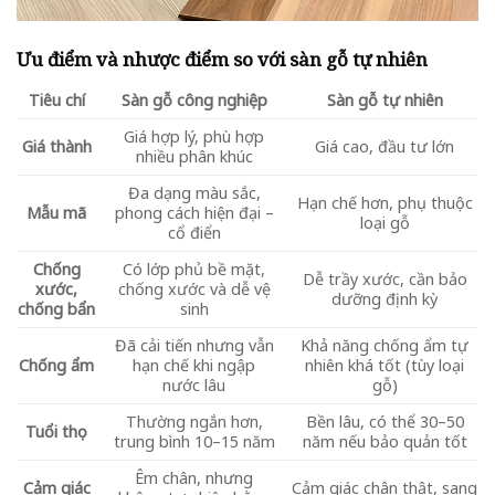
Ưu điểm và nhược điểm so với sàn gỗ tự nhiên
Tiêu chí
Sàn gỗ công nghiệp
Sàn gỗ tự nhiên
Giá hợp lý, phù hợp
Giá thành
Giá cao, đầu tư lớn
nhiều phân khúc
Đa dạng màu sắc,
Hạn chế hơn, phụ thuộc
Mẫu mã
phong cách hiện đại –
loại gỗ
cổ điển
Chống
Có lớp phủ bề mặt,
Dễ trầy xước, cần bảo
xước,
chống xước và dễ vệ
dưỡng định kỳ
chống bẩn
sinh
Đã cải tiến nhưng vẫn
Khả năng chống ẩm tự
Chống ẩm
hạn chế khi ngập
nhiên khá tốt (tùy loại
nước lâu
gỗ)
Thường ngắn hơn,
Bền lâu, có thể 30–50
Tuổi thọ
trung bình 10–15 năm
năm nếu bảo quản tốt
Êm chân, nhưng
Cảm giác
Cảm giác chân thật, sang