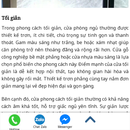
Tối giản
Trong phong cách tối giản, cửa phòng ngủ thường được
thiết kế trơn, ít chi tiết, chú trọng sự tinh gọn và thanh
thoát. Gam màu sáng như trắng, be hoặc xám nhạt giúp
căn phòng trở nên thoáng đãng và rộng rãi hơn. Cửa gỗ
công nghiệp bề mặt phẳng hoặc cửa nhựa màu sáng là lựa
chọn phổ biến cho phong cách này. Điểm mạnh của cửa tối
giản là dễ kết hợp nội thất, tạo không gian hài hòa và
không gây rối mắt. Thiết kế trơn phẳng cùng tay nắm đơn
giản mang lại vẻ đẹp hiện đại và gọn gàng.
Bên cạnh đó, cửa phong cách tối giản thường có khả năng
cách âm khá tốt, hỗ trợ giấc ngủ yên tĩnh. Sự giản lược
trong chi tiết nhưng tinh tế trong màu sắc giúp phòng ngủ
trở nên nhẹ nhàng và thanh lịch. Đây là lựa chọn lý tưởng
Chat Zalo
Messenger
cho gia chủ yêu thích sự đơn giản nhưng vẫn muốn giữ
Hotline