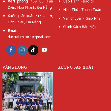
Văn
phòng
: 158 Bùi Tấn
Bảo Hành - Bảo trì
Diên, Hòa Khánh, Đà Nẵng
Hình Thức Thanh Toán
Xưởng
sản xuất
: 515 Âu Cơ,
Vận Chuyển - Giao Nhận
Liên Chiểu, Đà Nẵng
Chính Sách Bảo Mật
Email
:
ductufurniture@gmail.com
VĂN PHÒNG
XƯỞNG SẢN XUẤT