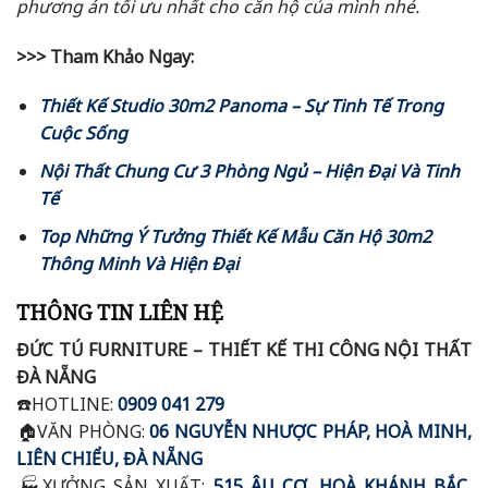
phương án tối ưu nhất cho căn hộ của mình nhé.
>>> Tham Khảo Ngay:
Thiết Kế Studio 30m2 Panoma – Sự Tinh Tế Trong
Cuộc Sống
Nội Thất Chung Cư 3 Phòng Ngủ – Hiện Đại Và Tinh
Tế
Top Những Ý Tưởng Thiết Kế Mẫu Căn Hộ 30m2
Thông Minh Và Hiện Đại
THÔNG TIN LIÊN HỆ
ĐỨC TÚ FURNITURE – THIẾT KẾ THI CÔNG NỘI THẤT
ĐÀ NẴNG
☎️
HOTLINE:
0909 041 279
🏠VĂN
PHÒNG:
06 NGUYỄN NHƯỢC PHÁP, HOÀ MINH,
LIÊN CHIỂU, ĐÀ NẴNG
🏭
XƯỞNG SẢN XUẤT:
515 ÂU CƠ, HOÀ KHÁNH BẮC,