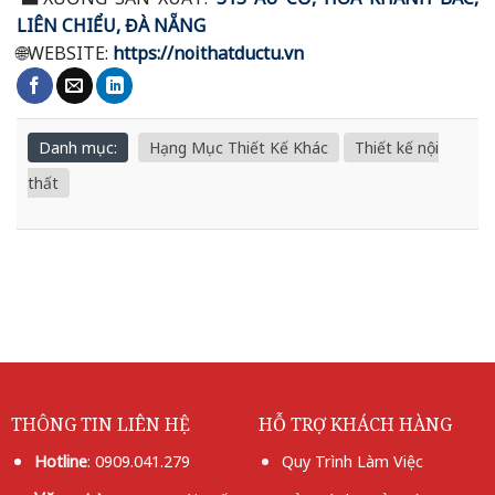
LIÊN CHIỂU, ĐÀ NẴNG
🌐
WEBSITE:
https://noithatductu.vn
Danh mục:
Hạng Mục Thiết Kế Khác
Thiết kế nội
thất
THÔNG TIN LIÊN HỆ
HỖ TRỢ KHÁCH HÀNG
Hotline
:
0909.041.279
Quy Trình Làm Việc