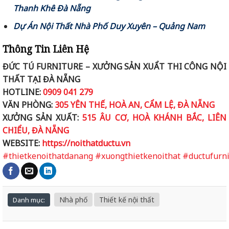
Thanh Khê Đà Nẵng
Dự Án Nội Thất Nhà Phố Duy Xuyên – Quảng Nam
Thông Tin Liên Hệ
ĐỨC TÚ FURNITURE – XƯỞNG SẢN XUẨT THI CÔNG NỘI
THẤT TẠI ĐÀ NẴNG
HOTLINE:
0909 041 279
VĂN PHÒNG:
305 YÊN THẾ, HOÀ AN, CẨM LỆ, ĐÀ NẴNG
XƯỞNG SẢN XUẤT:
515 ÂU CƠ, HOÀ KHÁNH BẮC, LIÊN
CHIỂU, ĐÀ NẴNG
WEBSITE:
https://noithatductu.vn
#thietkenoithatdanang
#xuongthietkenoithat
#ductufurni
Nhà phố
Thiết kế nội thất
Danh mục: