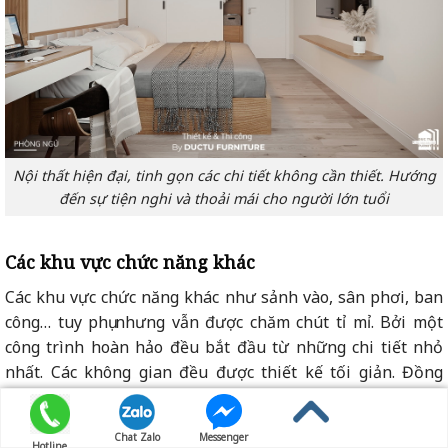
Nội thất hiện đại, tinh gọn các chi tiết không cần thiết. Hướng
đến sự tiện nghi và thoải mái cho người lớn tuổi
Các khu vực chức năng khác
Các khu vực chức năng khác như sảnh vào, sân phơi, ban
công… tuy phụ nhưng vẫn được chăm chút tỉ mỉ. Bởi một
công trình hoàn hảo đều bắt đầu từ những chi tiết nhỏ
nhất. Các không gian đều được thiết kế tối giản. Đồng
nhất trong phong cách thiết kế, gam màu và hoạ tiết để
không có sự chênh lệch giữa các phòng chính.
Chat Zalo
Messenger
Hotline