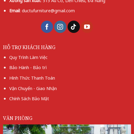
Xưởng
sản xuất
: 515 Âu Cơ, Liên Chiểu, Đà Nẵng
Email
: ductufurniture@gmail.com
HỖ TRỢ KHÁCH HÀNG
Quy Trình Làm Việc
Bảo Hành - Bảo trì
Hình Thức Thanh Toán
Vận Chuyển - Giao Nhận
Chính Sách Bảo Mật
VĂN PHÒNG