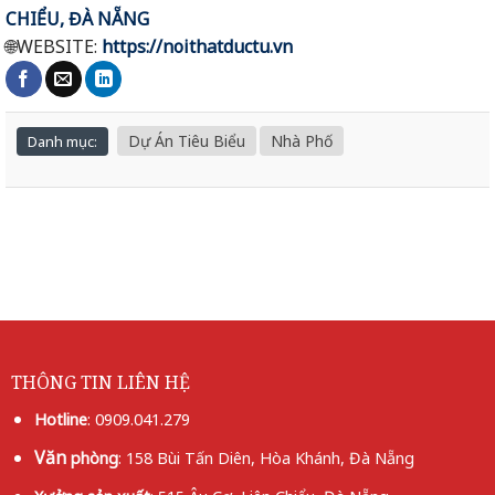
CHIỂU, ĐÀ NẴNG
🌐
WEBSITE:
https://noithatductu.vn
Dự Án Tiêu Biểu
Nhà Phố
Danh mục:
THÔNG TIN LIÊN HỆ
Hotline
:
0909.041.279
Văn
phòng
: 158 Bùi Tấn Diên, Hòa Khánh, Đà Nẵng