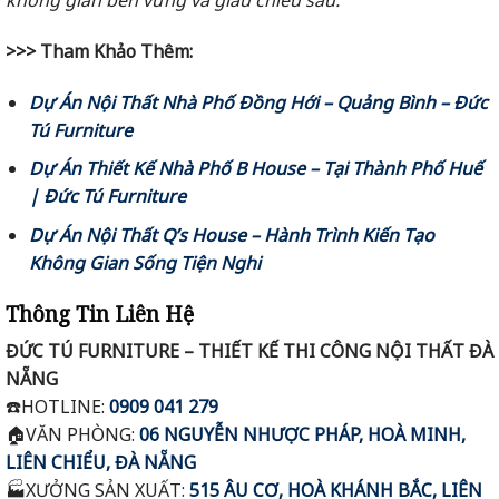
không gian bền vững và giàu chiều sâu.
>>> Tham Khảo Thêm:
Dự Án Nội Thất Nhà Phố Đồng Hới – Quảng Bình – Đức
Tú Furniture
Dự Án Thiết Kế Nhà Phố B House – Tại Thành Phố Huế
| Đức Tú Furniture
Dự Án Nội Thất Q’s House – Hành Trình Kiến Tạo
Không Gian Sống Tiện Nghi
Thông Tin Liên Hệ
ĐỨC TÚ FURNITURE – THIẾT KẾ THI CÔNG NỘI THẤT ĐÀ
NẴNG
☎️
HOTLINE:
0909 041 279
🏠VĂN
PHÒNG:
06 NGUYỄN NHƯỢC PHÁP, HOÀ MINH,
LIÊN CHIỂU, ĐÀ NẴNG
🏭
XƯỞNG SẢN XUẤT:
515 ÂU CƠ, HOÀ KHÁNH BẮC, LIÊN