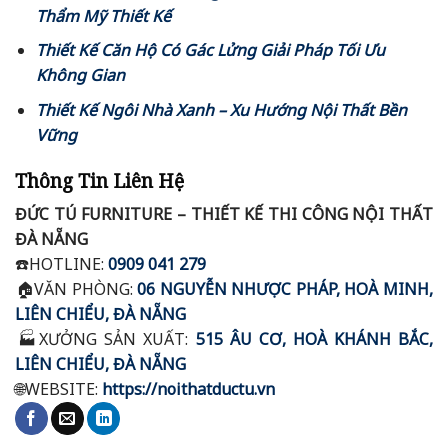
Thẩm Mỹ Thiết Kế
Thiết Kế Căn Hộ Có Gác Lửng Giải Pháp Tối Ưu
Không Gian
Thiết Kế Ngôi Nhà Xanh – Xu Hướng Nội Thất Bền
Vững
Thông Tin Liên Hệ
ĐỨC TÚ FURNITURE – THIẾT KẾ THI CÔNG NỘI THẤT
ĐÀ NẴNG
☎️
HOTLINE:
0909 041 279
🏠VĂN
PHÒNG:
06 NGUYỄN NHƯỢC PHÁP, HOÀ MINH,
LIÊN CHIỂU, ĐÀ NẴNG
🏭
XƯỞNG SẢN XUẤT:
515 ÂU CƠ, HOÀ KHÁNH BẮC,
LIÊN CHIỂU, ĐÀ NẴNG
🌐
WEBSITE:
https://noithatductu.vn